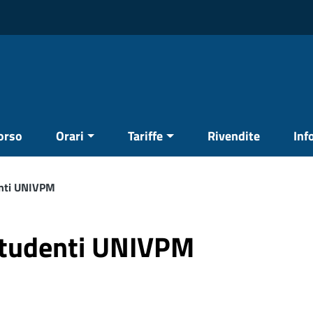
corso
Orari
Tariffe
Rivendite
Inf
nti UNIVPM
tudenti UNIVPM