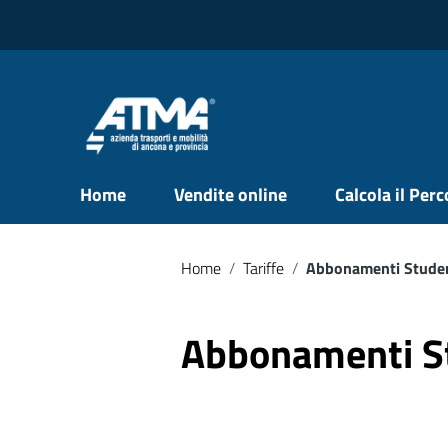
Vai ai contenuti
Vai al menu di navigazione
Vai al footer
Home
Vendite online
Calcola il Per
Home
/
Tariffe
/
Abbonamenti Stude
Abbonamenti S