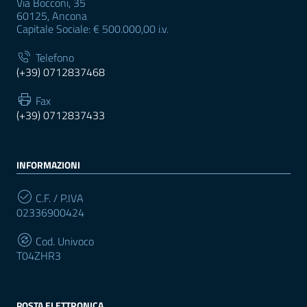
Via Bocconi, 35
60125, Ancona
Capitale Sociale: € 500.000,00 i.v.
Telefono
(+39) 0712837468
Fax
(+39) 0712837433
INFORMAZIONI
C.F. / P.IVA
02336900424
Cod. Univoco
T04ZHR3
POSTA ELETTRONICA