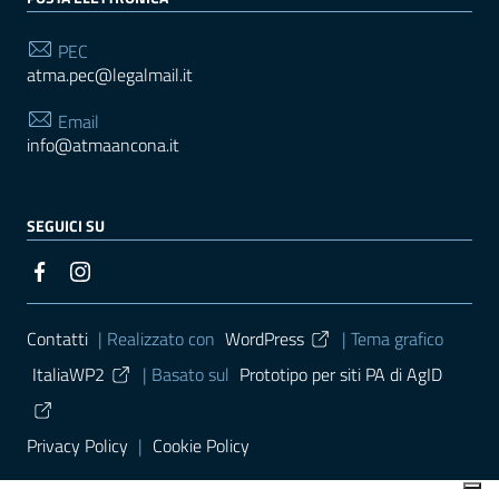
PEC
atma.pec@legalmail.it
Email
info@atmaancona.it
SEGUICI SU
Sezione Link Utili
Contatti
| Realizzato con
WordPress
|
Tema grafico
ItaliaWP2
| Basato sul
Prototipo per siti PA di AgID
Privacy Policy
|
Cookie Policy