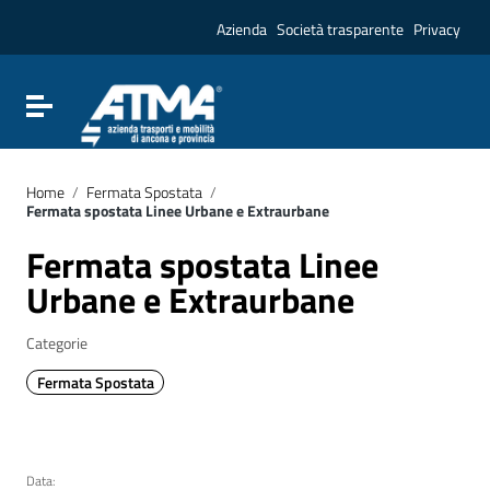
Vai ai contenuti
Vai al menu di navigazione
Azienda
Società trasparente
Privacy
Vai al footer
Attiva / disattiva la navigazione
Home
/
Fermata Spostata
/
Fermata spostata Linee Urbane e Extraurbane
Fermata spostata Linee
Urbane e Extraurbane
Categorie
Fermata Spostata
Data: