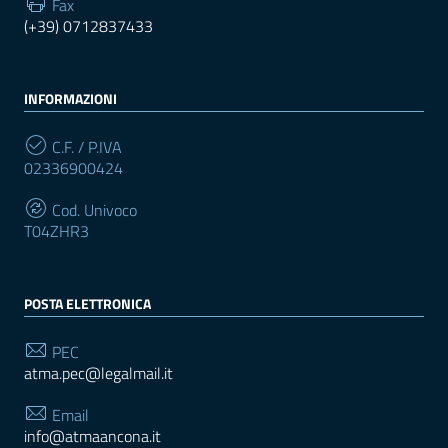
Fax
(+39) 0712837433
INFORMAZIONI
C.F. / P.IVA
02336900424
Cod. Univoco
T04ZHR3
POSTA ELETTRONICA
PEC
atma.pec@legalmail.it
Email
info@atmaancona.it