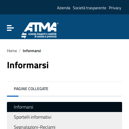
Vai ai contenuti
Vai al menu di navigazione
Azienda
Società trasparente
Privacy
Vai al footer
Attiva / disattiva la navigazione
Home
/
Informarsi
Informarsi
PAGINE COLLEGATE
Informarsi
Sportelli informativi
Segnalazioni-Reclami