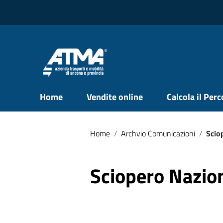
Vai ai contenuti
Vai al menu di navigazione
Vai al footer
Home
Vendite online
Calcola il Per
Home
/
Archvio Comunicazioni
/
Scio
Sciopero Nazio