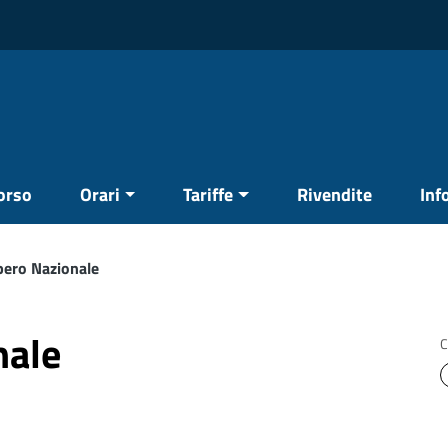
corso
Orari
Tariffe
Rivendite
Inf
pero Nazionale
nale
C