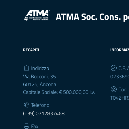
ATMA Soc. Cons. p
RECAPITI
INFORMAZ
Indirizzo
C.F. /
Via Bocconi, 35
023369
60125, Ancona
Cod.
Capitale Sociale: € 500.000,00 i.v.
T04ZHR
Telefono
(+39) 0712837468
Fax