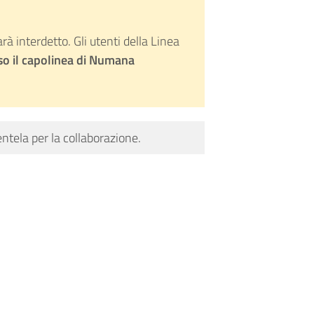
rà interdetto. Gli utenti della Linea
so il capolinea di Numana
entela per la collaborazione.