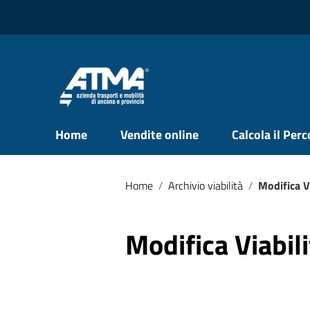
Vai ai contenuti
Vai al menu di navigazione
Vai al footer
Home
Vendite online
Calcola il Per
Home
/
Archivio viabilità
/
Modifica V
Modifica Viabil