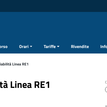
corso
Orari
Tariffe
Rivendite
Inf
iabilità Linea RE1
ità Linea RE1
C
A