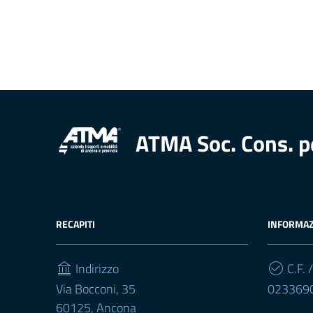
ATMA Soc. Cons. p
RECAPITI
INFORMAZ
Indirizzo
C.F. /
Via Bocconi, 35
023369
60125, Ancona