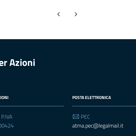
Pagina precedente
Pagina successiva
er Azioni
IONI
POSTA ELETTRONICA
 P.IVA
PEC
00424
atma.pec@legalmail.it