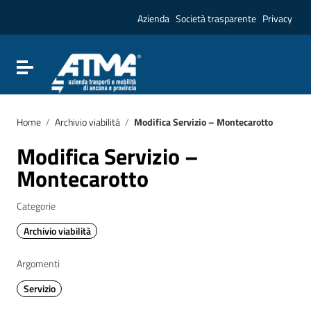
Vai ai contenuti
Vai al menu di navigazione
Azienda
Società trasparente
Privacy
Vai al footer
Attiva / disattiva la navigazione
Home
/
Archivio viabilità
/
Modifica Servizio – Montecarotto
Modifica Servizio –
Montecarotto
Categorie
Archivio viabilità
Argomenti
Servizio