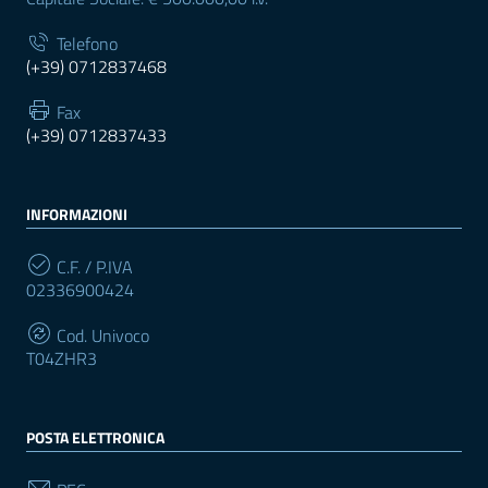
Telefono
(+39) 0712837468
Fax
(+39) 0712837433
INFORMAZIONI
C.F. / P.IVA
02336900424
Cod. Univoco
T04ZHR3
POSTA ELETTRONICA