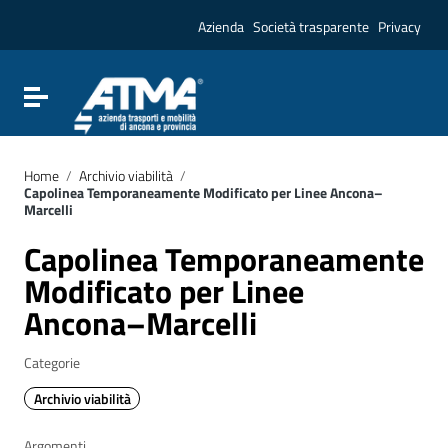
Vai ai contenuti
Vai al menu di navigazione
Azienda
Società trasparente
Privacy
Vai al footer
Attiva / disattiva la navigazione
Home
/
Archivio viabilità
/
Capolinea Temporaneamente Modificato per Linee Ancona–
Marcelli
Capolinea Temporaneamente
Modificato per Linee
Ancona–Marcelli
Categorie
Archivio viabilità
Argomenti