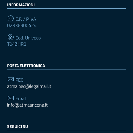
INFORMAZIONI
C.F. / P.IVA
02336900424
Cod. Univoco
T04ZHR3
POSTA ELETTRONICA
PEC
atma.pec@legalmail.it
Email
info@atmaancona.it
SEGUICI SU