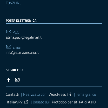
T04ZHR3
POSTA ELETTRONICA
PEC
atma.pec@legalmail.it
Email
info@atmaancona.it
SEGUICI SU
Sezione Link Utili
Contatti
| Realizzato con
WordPress
|
Tema grafico
ItaliaWP2
| Basato sul
Prototipo per siti PA di AgID