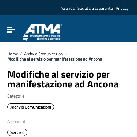
Vai ai contenuti
Vai al menu di navigazione
Azienda
Società trasparente
Privacy
Vai al footer
Attiva / disattiva la navigazione
Home
/
Archvio Comunicazioni
/
Modifiche al servizio per manifestazione ad Ancona
Modifiche al servizio per
manifestazione ad Ancona
Categorie
Archvio Comunicazioni
Argomenti
Servizio