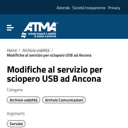
Vai ai contenuti
Vai al menu di navigazione
Azienda
Società trasparente
Privacy
Vai al footer
Attiva / disattiva la navigazione
Home
/
Archivio viabilità
/
Modifiche al servizio per sciopero USB ad Ancona
Modifiche al servizio per
sciopero USB ad Ancona
Categorie
Archivio viabilità
Archvio Comunicazioni
Argomenti
Servizio