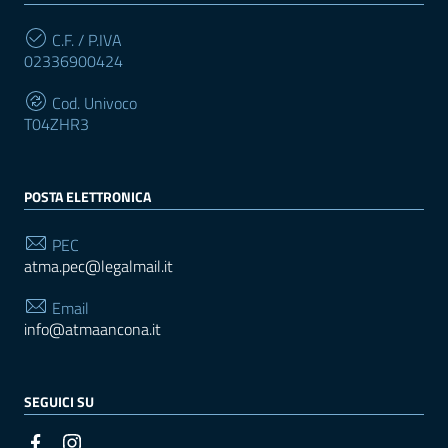
C.F. / P.IVA
02336900424
Cod. Univoco
T04ZHR3
POSTA ELETTRONICA
PEC
atma.pec@legalmail.it
Email
info@atmaancona.it
SEGUICI SU