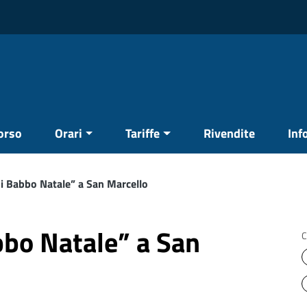
corso
Orari
Tariffe
Rivendite
Inf
di Babbo Natale” a San Marcello
bbo Natale” a San
C