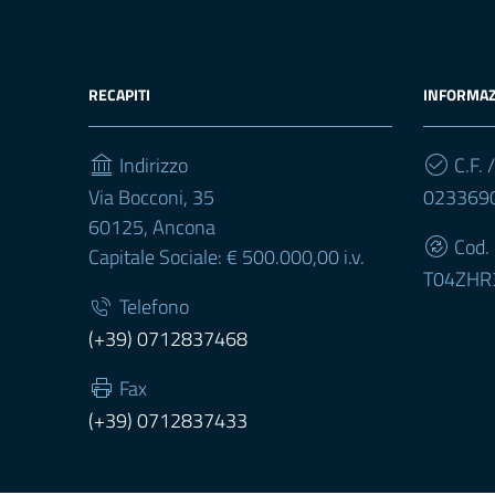
RECAPITI
INFORMAZ
Indirizzo
C.F. /
Via Bocconi, 35
023369
60125, Ancona
Cod.
Capitale Sociale: € 500.000,00 i.v.
T04ZHR
Telefono
(+39) 0712837468
Fax
(+39) 0712837433