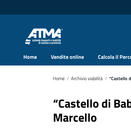
Vai ai contenuti
Vai al menu di navigazione
Vai al footer
Home
Vendite online
Calcola il Per
Home
/
Archivio viabilità
/
“Castello 
“Castello di Ba
Marcello