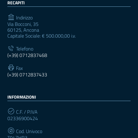
RECAPITI
Indirizzo
Via Bocconi, 35
60125, Ancona
Capitale Sociale: € 500.000,00 i.v.
Telefono
(+39) 0712837468
Fax
(+39) 0712837433
INFORMAZIONI
C.F. / P.IVA
02336900424
Cod. Univoco
T04ZHR3