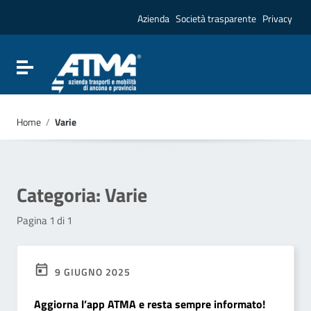
Vai ai contenuti
Vai al menu di navigazione
Azienda
Società trasparente
Privacy
Vai al footer
Attiva / disattiva la navigazione
Home
/
Varie
Categoria:
Varie
Pagina 1 di 1
9 GIUGNO 2025
Aggiorna l’app ATMA e resta sempre informato!