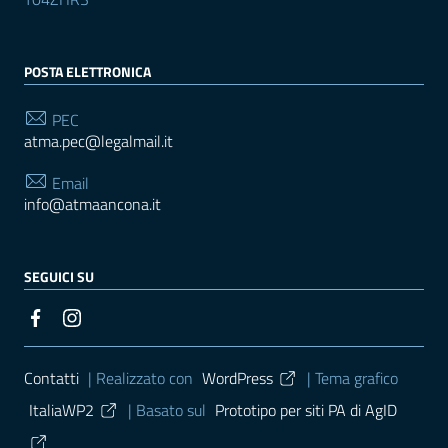
POSTA ELETTRONICA
PEC
atma.pec@legalmail.it
Email
info@atmaancona.it
SEGUICI SU
Sezione Link Utili
Contatti
| Realizzato con
WordPress
|
Tema grafico
ItaliaWP2
| Basato sul
Prototipo per siti PA di AgID